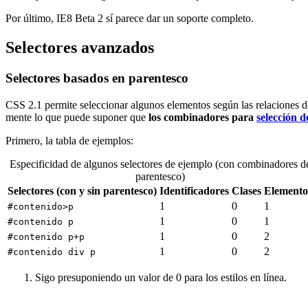
Por último,
IE
8 Beta 2 sí parece dar un soporte completo.
Selectores avanzados
Selectores basados en parentesco
CSS
2.1 permite seleccionar algunos elementos según las relaciones 
mente lo que puede suponer que
los combinadores para
selección d
Primero, la tabla de ejemplos:
Especificidad de algunos selectores de ejemplo (con combinadores d
parentesco)
Selectores (con y sin parentesco)
Identificadores
Clases
Elemento
1
0
1
#contenido>p
1
0
1
#contenido p
1
0
2
#contenido p+p
1
0
2
#contenido div p
Sigo presuponiendo un valor de 0 para los estilos en línea.