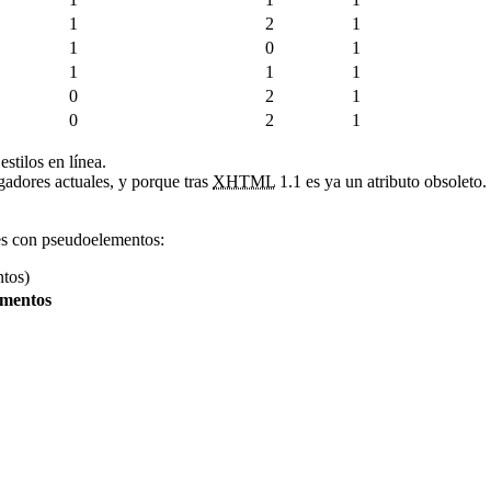
1
2
1
1
0
1
1
1
1
0
2
1
0
2
1
stilos en línea.
gadores actuales, y porque tras
XHTML
1.1 es ya un atributo obsoleto.
es con pseudoelementos:
ntos)
ementos