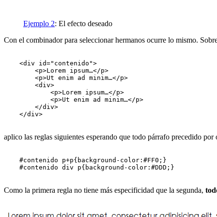
Ejemplo 2
: El efecto deseado
Con el combinador para seleccionar hermanos ocurre lo mismo. Sobre
    <div id="contenido">

        <p>Lorem ipsum…</p>

        <p>Ut enim ad minim…</p>

        <div>

            <p>Lorem ipsum…</p>

            <p>Ut enim ad minim…</p>

        </div>

    </div>

aplico las reglas siguientes esperando que todo párrafo precedido por
    #contenido p+p{background-color:#FF0;}

    #contenido div p{background-color:#DDD;}

Como la primera regla no tiene más especificidad que la segunda,
tod