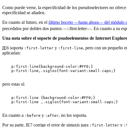
Como puede verse, la especificidad de los pseudoselectores no ofrece
especificidad se añaden.
En cuanto al futuro, en el
último boceto —hasta ahora— del módulo d
precedidos por dobles dos puntos —::first-letter—. En cuanto a su esp
Una nota sobre el soporte de psudoelementos de Internet Explore
IE
6 soporta
y
, pero con un pequeño err
:first-letter
:first-line
aplicarían:
    p:first-line{background-color:#FF0;}

    p:first-line,.siglos{font-variant:small-caps;}

pero estas sí:
    p:first-line {background-color:#FF0;}

    p:first-line ,.siglos{font-variant:small-caps;}

En cuanto a
y
, no los soporta.
:before
:after
Por su parte,
IE
7 corrige el error de sintaxis para
y
:first-letter
: