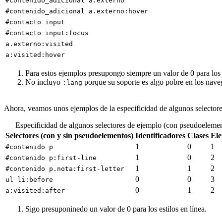
#contenido_adicional a.externo
#contenido_adicional a.externo:hover
#contacto input
#contacto input:focus
a.externo:visited
a:visited:hover
Para estos ejemplos presupongo siempre un valor de 0 para los e
No incluyo
porque su soporte es algo pobre en los nave
:lang
Ahora, veamos unos ejemplos de la especificidad de algunos selector
Especificidad de algunos selectores de ejemplo (con pseudoeleme
Selectores (con y sin pseudoelementos)
Identificadores
Clases
El
1
0
1
#contenido p
1
0
2
#contenido p:first-line
1
1
2
#contenido p.nota:first-letter
0
0
3
ul li:before
0
1
2
a:visited:after
Sigo presuponinedo un valor de 0 para los estilos en línea.