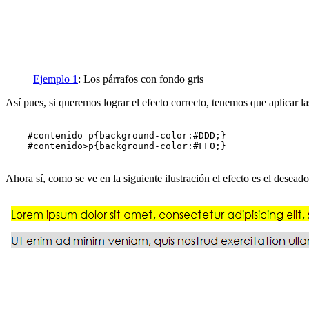
Ejemplo 1
: Los párrafos con fondo gris
Así pues, si queremos lograr el efecto correcto, tenemos que aplicar l
    #contenido p{background-color:#DDD;}

    #contenido>p{background-color:#FF0;}

Ahora sí, como se ve en la siguiente ilustración el efecto es el deseado