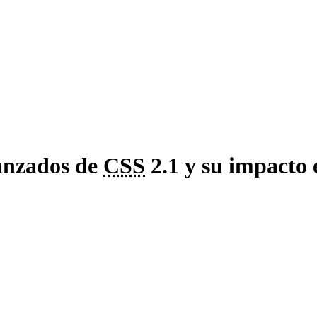
vanzados de
CSS
2.1 y su impacto 