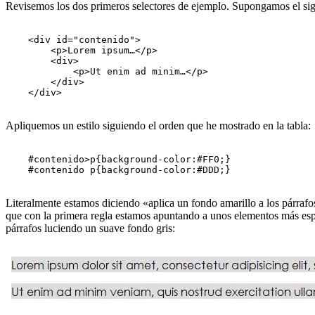
Revisemos los dos primeros selectores de ejemplo. Supongamos el sig
    <div id="contenido">

        <p>Lorem ipsum…</p>

        <div>

            <p>Ut enim ad minim…</p>

        </div>

    </div>

Apliquemos un estilo siguiendo el orden que he mostrado en la tabla:
    #contenido>p{background-color:#FF0;}

    #contenido p{background-color:#DDD;}

Literalmente estamos diciendo «aplica un fondo amarillo a los párrafo
que con la primera regla estamos apuntando a unos elementos más esp
párrafos luciendo un suave fondo gris: