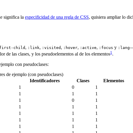
e significa la
especificidad de una regla de
CSS
, quisiera ampliar lo d
,
,
,
,
,
y
—
first-child
:link
:visited
:hover
:active
:focus
:lang
1
or de las clases, y los pseudoelementos al de los elementos
.
 ejemplo con pseudoclases:
ores de ejemplo (con pseudoclases)
Identificadores
Clases
Elementos
1
0
1
1
1
1
1
0
1
1
1
1
1
1
1
1
1
1
1
1
1
1
1
1